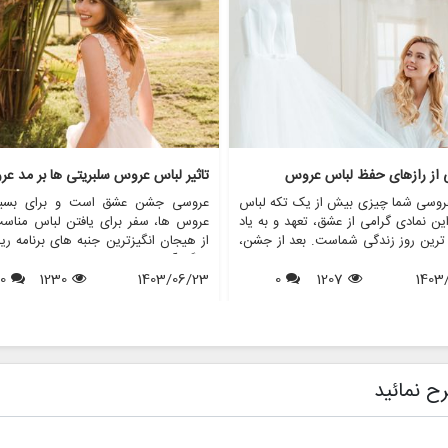
ی از رازهای حفظ لباس عروس
تاثیر لباس عروس سلبریتی ها بر مد ع
روسی شما چیزی بیش از یک تکه لباس
عروسی جشن عشق است و برای بسیا
ن نمادی گرامی از عشق، تعهد و به یاد
عروس ها، سفر برای یافتن لباس مناس
 ترین روز زندگی شماست. بعد از جشن،
از هیجان انگیزترین جنبه های برنامه ری
 از عروس خانم ها با این سوال مواجه
بزرگ آنهاست. در طول سال ها، عروس
1403
1207
0
د که با لباس عروسم چه کنم؟ در حالی
1403/06/23
1230
0
افراد مشهور نقش مهمی در شکل دهی به
ی ممکن است آن را بفروشند یا اهدا
مد لباس عروس داشته اند. از لبا
برخی دیگر ترجیح می دهند آن را برای
نمادین ستاره های هالیوود گرفته تا لب
 آینده یا به دلایل احساسی حفظ کنند.
عروسی سلطنتی که توجه جهانیان را ب
 مقاله، ما رازهای حفظ لباس عروس را
جلب می کنند، این عروسی های پر
می کنیم و اطمینان حاصل می کنیم که
تاثیری موج دار در انتخاب عروس ها
ح نمائید
ا به زیبایی روزی که آن را پوشیده اید،
پوشیدن دارند. این مقاله به بررسی تأثی
ی ماند. همچنین نشان خواهیم داد که
های عروسی افراد مشهور بر مد عر
فروشگاه هایی مانند مزون چرخچی می
پردازد و بررسی می کند که چگونه این