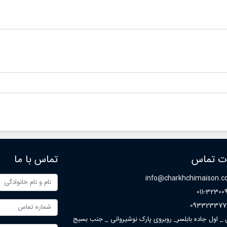
 به عروس ها در همه چیز از اجاره تا
های پر زرق و برق الهام بخش روندها، 
 کمک کنند.
ها و حتی خدمات ارائه شده توسط فر
هایی مانند مزون چرخچی هستند.
ات تماس
تماس با ما
info@charkhchimaison.
011-32300
093323377
ل _ اول جاده بابلسر_ روبروی پارک نوشیروانی _ جنب بسیج