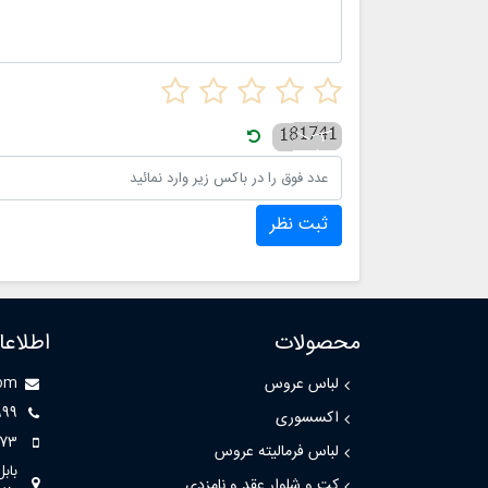
توانند
نگهداری
ثبت نظر
محصولات
اطلاع
لباس عروس
com
999
اکسسوری
73
لباس فرمالیته عروس
باب
کت و شلوار عقد و نامزدی