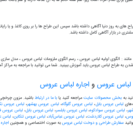
بی برای تمام افراد است زیرا هم همه خانم ها به آن علاقه دارند و هم باعث کشی
اح های به روز دنیا آگاهی داشته باشد سپس این طراح ها را بر روی کاغذ و یا رای
تری در بازار آگاهی کامل داشته باشد.
مانند : الگوی اولیه لباس عروس ، رسم الگوی ملزومات لباس عروس ، مدل سازی 
 شدن به طراح لباس عروس باید آموزش ببینید. شما می توانید با مراجعه به مراک
لباس عروس
و
اجاره لباس عروس
نید به
بخش محصولات سایت
مراجعه کنید یا
با ما در ارتباط
باشید. مزون چرخچی آ
گ‌های
لباس عروس بابل
،
لباس عروس گلوگاه
،
لباس عروس بهشهر
،
لباس عروس نکا
هر
،
لباس عروس سوادکوه
،
لباس عروس بابلسر
،
لباس عروس بابل
،
لباس عروس فری
لوس
،
لباس عروس کلاردشت
،
لباس عروس عباس‌آباد
،
لباس عروس تنکابن
،
لباس ع
انید
سفارش طراحی و دوخت لباس عروس
به صورت اختصاصی و همچنین
اجاره