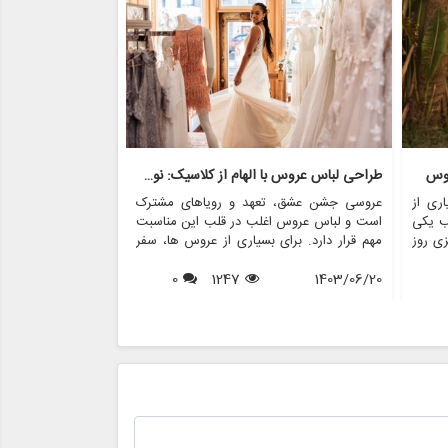
روس
طراحی لباس عروس با الهام از کلاسیک: نوستالژی با مدرنیته روبرو می شود
ری از
عروسی جشن عشق، تعهد و رویاهای مشترک
عروسی یکی از عزی
ب یکی
است و لباس عروس اغلب در قلب این مناسبت
است که غرق در عش
زی روز
مهم قرار دارد. برای بسیاری از عروس ها، سفر
در میان بسیاری از
ی های
برای یافتن لباس مجلسی عالی پر از هیجان و
خاص می کند، لباس
 روند
1403/06/20
1247
0
انتظار است. در سال های اخیر، محبوبیت لباس
1403/06/17
قدرتمند از تعهد
س های
های عروسی با الهام از قدیمی ها افزایش یافته
تاریخچه سنت های 
اس های
است و ترکیبی منحصر به فرد از نوستالژی و
فرهنگ هایی که از
ه خود
مدرنیته را ارائه می دهد. این مقاله جذابیت
متنوع است و ارزش
مخاطب
طراحی لباس عروس با الهام از کلاسیک را
رسوم منطقه ای و
 برای
بررسی می کند، این که چگونه ماهیت دوران
منعکس می کند. در 
ر لباس
گذشته را در کنار عناصر معاصر به تصویر می
شگفت انگیز سنت ها
وس می
کشد، و چگونه فروشگاه هایی مانند مزون
جهان را بررسی می 
 لباس
چرخچی می توانند به عروس ها کمک کنند تا
چگونه این آداب و 