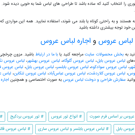
توری را انتخاب کنید که ساده باشد تا طراحی های لباس شما به خوبی دیده شود. ب
مه هستند و به راحتی کوتاه یا بلند می شوند، استفاده نمایید. همه این مواردی 
اس خود توجه بیشتری داشته باشید
لباس عروس
و
اجاره لباس عروس
نید به
بخش محصولات سایت
مراجعه کنید یا
با ما در ارتباط
باشید. مزون چرخچی آ
گ‌های
لباس عروس بابل
،
لباس عروس گلوگاه
،
لباس عروس بهشهر
،
لباس عروس نکا
هر
،
لباس عروس سوادکوه
،
لباس عروس بابلسر
،
لباس عروس بابل
،
لباس عروس فری
لوس
،
لباس عروس کلاردشت
،
لباس عروس عباس‌آباد
،
لباس عروس تنکابن
،
لباس ع
انید
سفارش طراحی و دوخت لباس عروس
به صورت اختصاصی و همچنین
اجاره
 عروس بر اساس فرم صورت
# انواع تور عروس
# تور عروس بردکیج
# 
عروس بابل
# لباس عروس بابلسر و لباس عروس ساری
# لباس عروس قائ