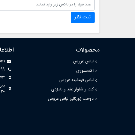
ثبت نظر
محصولات
اطلاع
لباس عروس
com
999
اکسسوری
73
لباس فرمالیته عروس
باب
کت و شلوار عقد و نامزدی
20
دوخت ژورنالی لباس عروس