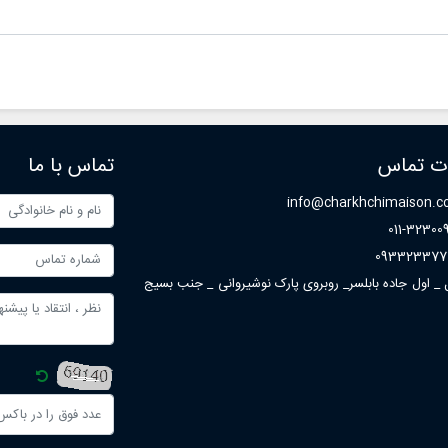
ات تماس
تماس با ما
info@charkhchimaison.
011-32300
093323377
ل _ اول جاده بابلسر_ روبروی پارک نوشیروانی _ جنب بسیج