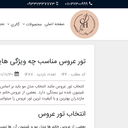
09332337773
011-32300999
صفحه اصلی
نحو
محصولات
گالری
تور عروس مناسب چه ویژگی هایی
کد مطلب : 146
تعداد بازدید : 1487
01/11/30
انتخاب تور عروس مانند انتخاب مدل مو باید بر اسا
شینیون شده نیز بستگی دارد. بعضی از عروس خانم ه
مازندران بهترین و با کیفیت ترین تور عروس را میتوان
انتخاب تور عروس
بعضی از عروس خانم ها مدل مو و شینیون آن ها نسیت 