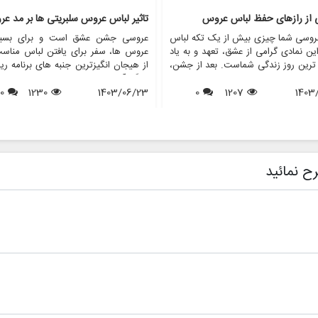
ی از رازهای حفظ لباس عروس
تاثیر لباس عروس سلبریتی ها بر مد ع
روسی شما چیزی بیش از یک تکه لباس
عروسی جشن عشق است و برای بسیا
ن نمادی گرامی از عشق، تعهد و به یاد
عروس ها، سفر برای یافتن لباس مناس
 ترین روز زندگی شماست. بعد از جشن،
از هیجان انگیزترین جنبه های برنامه ری
 از عروس خانم ها با این سوال مواجه
بزرگ آنهاست. در طول سال ها، عروس
1403
1207
0
د که با لباس عروسم چه کنم؟ در حالی
1403/06/23
1230
0
افراد مشهور نقش مهمی در شکل دهی به
ی ممکن است آن را بفروشند یا اهدا
مد لباس عروس داشته اند. از لبا
برخی دیگر ترجیح می دهند آن را برای
نمادین ستاره های هالیوود گرفته تا لب
 آینده یا به دلایل احساسی حفظ کنند.
عروسی سلطنتی که توجه جهانیان را ب
 مقاله، ما رازهای حفظ لباس عروس را
جلب می کنند، این عروسی های پر
می کنیم و اطمینان حاصل می کنیم که
تاثیری موج دار در انتخاب عروس ها
ح نمائید
ا به زیبایی روزی که آن را پوشیده اید،
پوشیدن دارند. این مقاله به بررسی تأثی
ی ماند. همچنین نشان خواهیم داد که
های عروسی افراد مشهور بر مد عر
فروشگاه هایی مانند مزون چرخچی می
پردازد و بررسی می کند که چگونه این
 به عروس ها در همه چیز از اجاره تا
های پر زرق و برق الهام بخش روندها، 
 کمک کنند.
ها و حتی خدمات ارائه شده توسط فر
هایی مانند مزون چرخچی هستند.