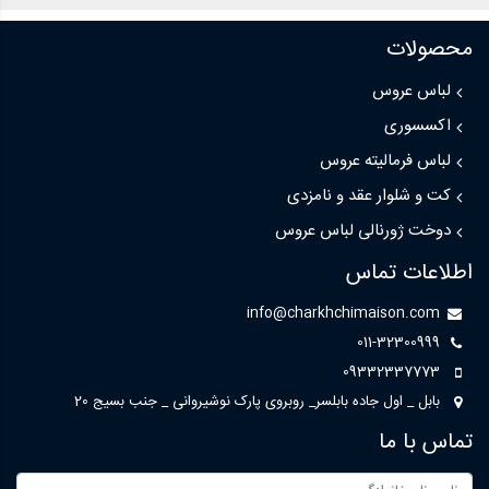
محصولات
لباس عروس
اکسسوری
لباس فرمالیته عروس
کت و شلوار عقد و نامزدی
دوخت ژورنالی لباس عروس
اطلاعات تماس
info@charkhchimaison.com
011-32300999
09332337773
بابل _ اول جاده بابلسر_ روبروی پارک نوشیروانی _ جنب بسیج 20
تماس با ما