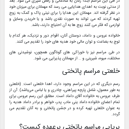
در طی این مراسم ابتدا زمان به شادمانی و رقص سپری می شود. بعد
از مدتی نوبت به اهدای هدایایی می رسد که مهمانان برای میزبان خود
در نظر گرفته اند. مهمانان این هدایا را برای نیتی پاک و کمک به زوج
تهیه کردند که می تواند به صورت نقدی باشد و یا خریدن وسایل و
لوازمی که فکر می کنند زوج ها به آن احتیاج دارند، باشد.
خانواده عروس و داماد، دوستان آنان، اقوام دور و نزدیک، هر کدام با
توج به بضاعت و توان مالی خود هدیه های خود را تقدیم می کنند.
در طی مراسم نیز با خوراکی های گوناگون همچون، نوشیدنی های
مختلف، میوه، شیرینی و … از مهمانان پذیرایی می شود.
خلعتی مراسم پاتختی
رسم دیگری که در این مراسم وجود دارد، اهدا خلعتی است. (خلعتی
به طور معمول، شامل پارچه پیراهنی، چادری و یا لباس می‌باشد). آن از
طرف عروس به خانواده آقای داماد است. مطابق این رسم عروس برای
تمام اعضای خانواده داماد ینی مادر، پدر، خواهر و برادر داماد هدیه را
به عنوان خلعتی تهیه کرده و در جشن پاتختی و به آنان تقدیم می
گردد.
برپایی مراسم پاتختی برعهده کیست؟