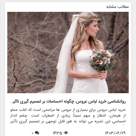
مطالب مشابه
روانشناسی خرید لباس عروس: چگونه احساسات بر تصمیم گیری تأثیر می گذارد
ر
خرید لباس عروس برای بسیاری از عروس ها مراسمی است که اغلب مملو
ل
از هیجان، انتظار و سهم نسبتاً زیادی از اضطراب است. چشم انداز
ع
احساسی این تجربه می تواند به طور قابل توجهی بر تصمیم گیری تأثیر
ب
بگذارد و منجر به انتخاب هایی شود که نه تنها سبک شخصی بلکه عوامل
چ
1403/06/29
1435
0
روانی عمیق تری را نیز منعکس می کند. در این مقاله، روانشناسی خرید
6
د