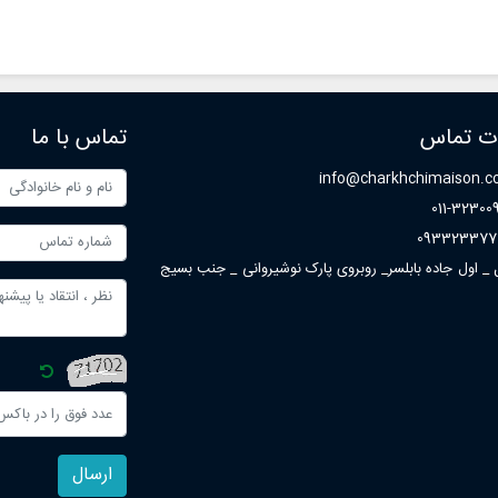
ات تماس
تماس با ما
info@charkhchimaison.
011-32300
093323377
ل _ اول جاده بابلسر_ روبروی پارک نوشیروانی _ جنب بسیج
ارسال