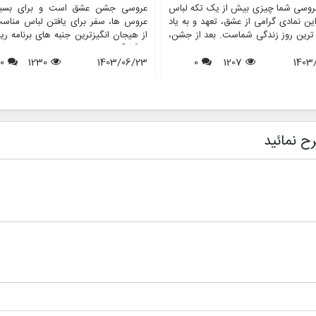
روسی شما چیزی بیش از یک تکه لباس
عروسی جشن عشق است و برای بسیا
ن نمادی گرامی از عشق، تعهد و به یاد
عروس ها، سفر برای یافتن لباس مناس
 ترین روز زندگی شماست. بعد از جشن،
از هیجان انگیزترین جنبه های برنامه ری
 از عروس خانم ها با این سوال مواجه
بزرگ آنهاست. در طول سال ها، عروس
1403
1207
0
د که با لباس عروسم چه کنم؟ در حالی
1403/06/23
1230
0
افراد مشهور نقش مهمی در شکل دهی به
ی ممکن است آن را بفروشند یا اهدا
مد لباس عروس داشته اند. از لبا
برخی دیگر ترجیح می دهند آن را برای
نمادین ستاره های هالیوود گرفته تا لب
 آینده یا به دلایل احساسی حفظ کنند.
عروسی سلطنتی که توجه جهانیان را ب
 مقاله، ما رازهای حفظ لباس عروس را
جلب می کنند، این عروسی های پر
می کنیم و اطمینان حاصل می کنیم که
تاثیری موج دار در انتخاب عروس ها
ح نمائید
ا به زیبایی روزی که آن را پوشیده اید،
پوشیدن دارند. این مقاله به بررسی تأثی
ی ماند. همچنین نشان خواهیم داد که
های عروسی افراد مشهور بر مد عر
فروشگاه هایی مانند مزون چرخچی می
پردازد و بررسی می کند که چگونه این
 به عروس ها در همه چیز از اجاره تا
های پر زرق و برق الهام بخش روندها، 
 کمک کنند.
ها و حتی خدمات ارائه شده توسط فر
هایی مانند مزون چرخچی هستند.