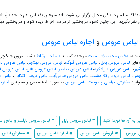
! اگر مراسم در باغی مجلل برگزار می شود، باید میزهای پذیرایی هم در حد باغ با
در نظر بگیرید. این چنین نشود در بخشی از مراسم افراط دیده شود و در بخشی دیگر
لباس عروس
و
اجاره لباس عروس
نید به
بخش محصولات سایت
مراجعه کنید یا
با ما در ارتباط
باشید. مزون چرخچی آ
گ‌های
لباس عروس بابل
،
لباس عروس گلوگاه
،
لباس عروس بهشهر
،
لباس عروس نکا
هر
،
لباس عروس سوادکوه
،
لباس عروس بابلسر
،
لباس عروس بابل
،
لباس عروس فری
لوس
،
لباس عروس کلاردشت
،
لباس عروس عباس‌آباد
،
لباس عروس تنکابن
،
لباس ع
انید
سفارش طراحی و دوخت لباس عروس
به صورت اختصاصی و همچنین
اجاره
 به آن ها توجه کنید
# لباس عروس بابل
# لباس عروس بابلسر و لباس 
س عروس
# فروش لباس عروس
# اجاره لباس عروس
# سفارش لباس 