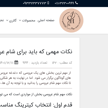
09332337773
011-32300999
صفحه اصلی
نحو
محصولات
گالری
نکات مهمی که باید برای شام عر
کد مطلب : 162
تعداد بازدید : 944
1401/12/11
از مهم ترین بخش های یک عروسی که دغدغه عروس و د
های گوناگون برگزار می شود. اما در نهایت به هر شکلی 
تا نکات مهم شام عروسی را بدانید و با توجه به آن ها، م
نکات مهم شام عروسی بخش از مواردی است که می توانی
قدم اول: انتخاب کیترینگ مناس