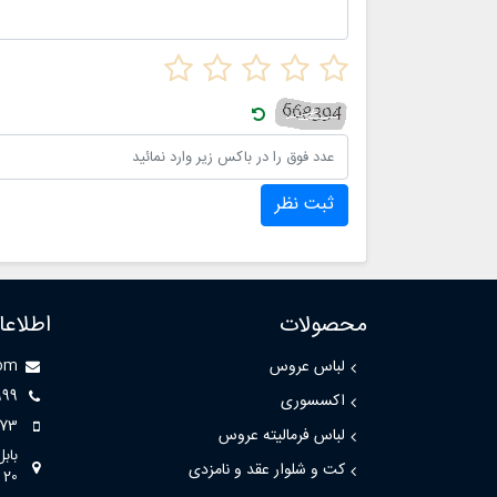
ثبت نظر
محصولات
اطلاع
لباس عروس
com
999
اکسسوری
73
لباس فرمالیته عروس
باب
کت و شلوار عقد و نامزدی
20