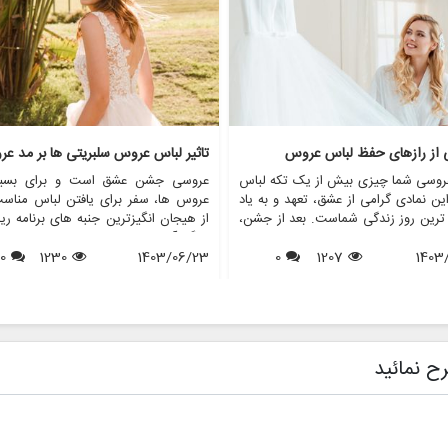
ی از رازهای حفظ لباس عروس
تاثیر لباس عروس سلبریتی ها بر مد ع
روسی شما چیزی بیش از یک تکه لباس
عروسی جشن عشق است و برای بسیا
ن نمادی گرامی از عشق، تعهد و به یاد
عروس ها، سفر برای یافتن لباس مناس
 ترین روز زندگی شماست. بعد از جشن،
از هیجان انگیزترین جنبه های برنامه ری
 از عروس خانم ها با این سوال مواجه
بزرگ آنهاست. در طول سال ها، عروس
1403
1207
0
د که با لباس عروسم چه کنم؟ در حالی
1403/06/23
1230
0
افراد مشهور نقش مهمی در شکل دهی به
ی ممکن است آن را بفروشند یا اهدا
مد لباس عروس داشته اند. از لبا
برخی دیگر ترجیح می دهند آن را برای
نمادین ستاره های هالیوود گرفته تا لب
 آینده یا به دلایل احساسی حفظ کنند.
عروسی سلطنتی که توجه جهانیان را ب
 مقاله، ما رازهای حفظ لباس عروس را
جلب می کنند، این عروسی های پر
می کنیم و اطمینان حاصل می کنیم که
تاثیری موج دار در انتخاب عروس ها
ح نمائید
ا به زیبایی روزی که آن را پوشیده اید،
پوشیدن دارند. این مقاله به بررسی تأثی
ی ماند. همچنین نشان خواهیم داد که
های عروسی افراد مشهور بر مد عر
فروشگاه هایی مانند مزون چرخچی می
پردازد و بررسی می کند که چگونه این
 به عروس ها در همه چیز از اجاره تا
های پر زرق و برق الهام بخش روندها، 
 کمک کنند.
ها و حتی خدمات ارائه شده توسط فر