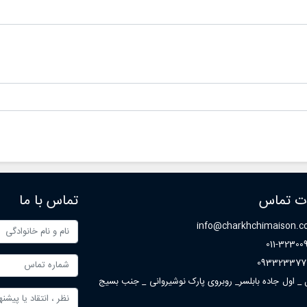
هایی مانند مزون چرخچی هستند.
ات تماس
تماس با ما
info@charkhchimaison.
011-32300
093323377
ل _ اول جاده بابلسر_ روبروی پارک نوشیروانی _ جنب بسیج