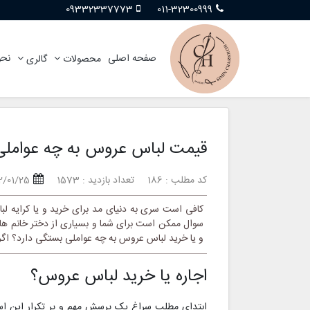
09332337773
011-32300999
صفحه اصلی
نحو
محصولات
گالری
قیمت لباس عروس به چه عواملی
کد مطلب : 186
تعداد بازدید : 1573
2/01/25
کافی است سری به دنیای مد برای خرید و یا کرایه لب
سوال ممکن است برای شما و بسیاری از دختر خانم های
و یا خرید لباس عروس به چه عواملی بستگی دارد؟ اگر ش
اجاره یا خرید لباس عروس؟
ابتدای مطلب سراغ یک پرسش مهم و پر تکرار این است