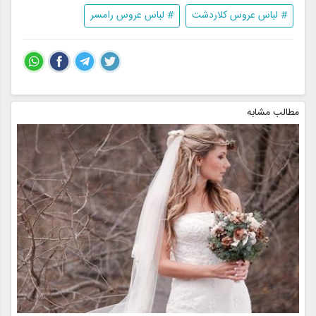
# لباس عروس کلاردشت
# لباس عروس رامسر
مطالب مشابه