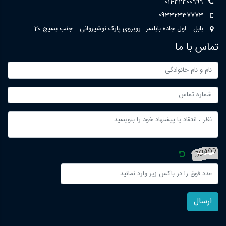
011-32300999
09332337773
بابل _ اول جاده بابلسر_ روبروی پارک نوشیروانی _ جنب بسیج 20
تماس با ما
ارسال