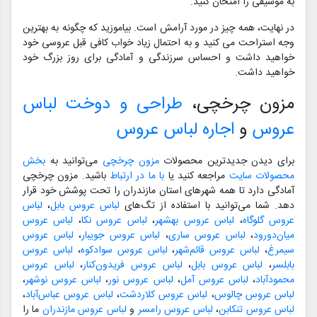
به موسیقی را امتحان کنید.
در نهایت، همه چیز در مورد آرامش است. بیاموزید که چگونه به بهترین
وجه استراحت می کنید و به احتمال زیاد خواب کافی قبل عروسی خود
خواهید داشت و احساس سرزندگی و آمادگی برای روز بزرگ خود
خواهید داشت.
مزون چرخچی،
طراحی و دوخت لباس
عروس
و
اجاره لباس عروس
برای دیدن جدیدترین محصولات
مزون چرخچی
می‌توانید به
بخش
محصولات سایت
مراجعه کنید یا
با ما در ارتباط
باشید. مزون چرخچی
آمادگی دارد تا همه شهرهای استان مازندران را تحت پوشش خود قرار
دهد. شما می‌توانید با استفاده از تگ‌های
لباس عروس بابل
،
لباس
عروس گلوگاه
،
لباس عروس بهشهر
،
لباس عروس نکا
،
لباس عروس
میان‌دورود
،
لباس عروس ساری
،
لباس عروس جویبار
،
لباس عروس
سیمرغ
،
لباس عروس قائم‌شهر
،
لباس عروس سوادکوه
،
لباس عروس
بابلسر
،
لباس عروس بابل
،
لباس عروس فریدون‌کنار
،
لباس عروس
محمودآباد
،
لباس عروس آمل
،
لباس عروس نور
،
لباس عروس نوشهر
،
لباس عروس چالوس
،
لباس عروس کلاردشت
،
لباس عروس عباس‌آباد
،
لباس عروس تنکابن
،
لباس عروس رامسر
و
لباس عروس مازندران
ما را