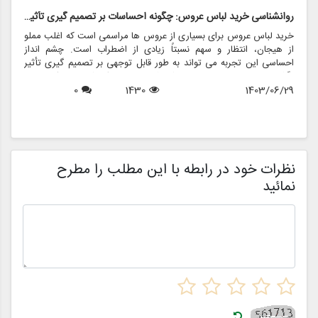
روانشناسی خرید لباس عروس: چگونه احساسات بر تصمیم گیری تأثیر می گذارد
ر
خرید لباس عروس برای بسیاری از عروس ها مراسمی است که اغلب مملو
ل
از هیجان، انتظار و سهم نسبتاً زیادی از اضطراب است. چشم انداز
ع
احساسی این تجربه می تواند به طور قابل توجهی بر تصمیم گیری تأثیر
ب
بگذارد و منجر به انتخاب هایی شود که نه تنها سبک شخصی بلکه عوامل
چ
1403/06/29
1430
0
روانی عمیق تری را نیز منعکس می کند. در این مقاله، روانشناسی خرید
6
د
لباس عروس، چگونگی شکل دهی احساسات به تصمیمات و نقش
ح
فروشگاه هایی مانند مزون چرخچی در این فرآیند پیچیده را بررسی
و
خواهیم کرد.
ا
م
ن
نظرات خود در رابطه با این مطلب را مطرح
نمائید