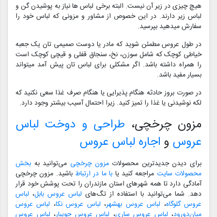
هیچ چیزی در زیر آن نیست. البته برخی لباس ها نیاز به پوشیدن گن و
لباس زیر دارند. در این خصوص از مشاور و مزونی که لباس خود را
سفارش میدهید بپرسید.
در طول عروس مطمئن شوید که مادر یا دوست صمیمی تان یک جعبه
خیاطی کوچک که شامل سوزن، نخ، سنجاق قفلی و قیچی کوچک است
را همراه داشته باشد. اگر مشکلی برای لباس تان پیش آمد میتواند
بسیار مفید باشد.
در صورت بروز حادثه هنگام پذیرایی یا هنگام صرف غذا سعی نکنید که
لکه نوشیدنی یا غذا را تمیز کنید. زیرا احتمال آسیب بیشتر وجود دارد.
مزون چرخچی،
طراحی و دوخت لباس
عروس
و
اجاره لباس عروس
برای دیدن جدیدترین محصولات
مزون چرخچی
می‌توانید به
بخش
محصولات سایت
مراجعه کنید یا
با ما در ارتباط
باشید. مزون چرخچی
آمادگی دارد تا همه شهرهای استان مازندران را تحت پوشش خود قرار
دهد. شما می‌توانید با استفاده از تگ‌های
لباس عروس بابل
،
لباس
عروس گلوگاه
،
لباس عروس بهشهر
،
لباس عروس نکا
،
لباس عروس
میان‌دورود
،
لباس عروس ساری
،
لباس عروس جویبار
،
لباس عروس