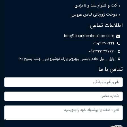
کت و شلوار عقد و نامزدی
دوخت ژورنالی لباس عروس
اطلاعات تماس
info@charkhchimaison.com
011-32300999
09332337773
بابل _ اول جاده بابلسر_ روبروی پارک نوشیروانی _ جنب بسیج 20
تماس با ما