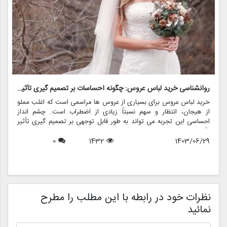
روانشناسی خرید لباس عروس: چگونه احساسات بر تصمیم گیری تأثیر می گذارد
ر
خرید لباس عروس برای بسیاری از عروس ها مراسمی است که اغلب مملو
ل
از هیجان، انتظار و سهم نسبتاً زیادی از اضطراب است. چشم انداز
ع
احساسی این تجربه می تواند به طور قابل توجهی بر تصمیم گیری تأثیر
ب
بگذارد و منجر به انتخاب هایی شود که نه تنها سبک شخصی بلکه عوامل
چ
1403/06/29
1432
0
روانی عمیق تری را نیز منعکس می کند. در این مقاله، روانشناسی خرید
6
د
لباس عروس، چگونگی شکل دهی احساسات به تصمیمات و نقش
ح
فروشگاه هایی مانند مزون چرخچی در این فرآیند پیچیده را بررسی
و
خواهیم کرد.
ا
م
ن
نظرات خود در رابطه با این مطلب را مطرح
نمائید