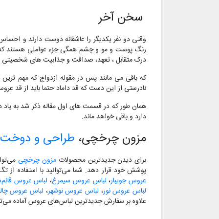
سخن آخر
وقتی دو نفر یکدیگر را عاشقانه دوست دارند و احساس 
رنگ پوست و مو و چشم همگی جزء عواملی هستند که در 
درک متقابل ، تعهد، صداقت و جذابیت های شخصیتی 
که باقی می مانند پس در مقوله ازدواج که مهم ترین
نادرستی از این دست که قد داماد حتما باید از قد عروس 
همان طور که در قسمت های اول مقاله ذکر شد به یاد دا
دارد و باقی خواهد ماند.
مزون چرخچی،
طراحی و دوخت 
برای دیدن جدیدترین محصولات
مزون چرخچی
می‌توا
پوشش خود قرار دهد. شما می‌توانید با استفاده از ت
عروس جویبار
،
لباس عروس سیمرغ
،
لباس عروس قائم‌ش
لباس عروس نور
،
لباس عروس نوشهر
،
لباس عروس چا
علاوه بر سفارش جدیدترین لباس‌های عروس آماده می‌تو