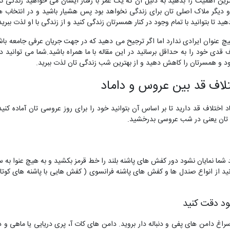
ین اهمیت را بدهید به دلیل آن که یک عمر با رفتار ایشان می خواهید زندگی کن
 دیگر ملاک اصلی تان برای زندگی نخواهد بود پس هشیار باشید و در انتخاب 
ید تا بتوانید با تمام وجود در کنار همسرتان زندگی کنید و از زندگی با او لذت ببرید
چ عنوان ایرادی ندارد اما اگر ترجیح می دهید که در جهت جریان عرفی جامعه باش
ف قدی خود را به حداقل برسانید در این مقاله با ما همراه باشید.شما می توانید در
د و همسرتان را کاهش دهید و از بهترین شب زندگی تان لذت ببرید.
لاف قد بین عروس و داماد
اماد اختلاف قد دارید تا بر اساس آن بتوانید خود را برای روز عروسی تان آماده کنی
گی تان یعنی در شب عروسی بدرخشید.
قد شما نمایان نشود دور کفش های پاشنه بلند را خط قرمز بکشید و به هیچ عنوا به 
نید از انواع صندل ها و کفش های پاشنه فرانسوی ( کفش هایی با پاشنه های کوتاه
د دقت کنید
راغ دامن های پفی و دنباله دار بروید. دامن های کات آ، پری دریایی یا ماهی 