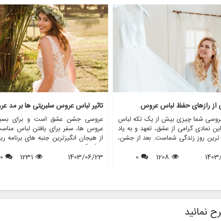
ی از رازهای حفظ لباس عروس
تاثیر لباس عروس سلبریتی ها بر مد ع
روسی شما چیزی بیش از یک تکه لباس
عروسی جشن عشق است و برای بسیا
ن نمادی گرامی از عشق، تعهد و به یاد
عروس ها، سفر برای یافتن لباس مناس
 ترین روز زندگی شماست. بعد از جشن،
از هیجان انگیزترین جنبه های برنامه ری
 از عروس خانم ها با این سوال مواجه
بزرگ آنهاست. در طول سال ها، عروس
1403
1208
0
د که با لباس عروسم چه کنم؟ در حالی
1403/06/23
1231
0
افراد مشهور نقش مهمی در شکل دهی به
ی ممکن است آن را بفروشند یا اهدا
مد لباس عروس داشته اند. از لبا
برخی دیگر ترجیح می دهند آن را برای
نمادین ستاره های هالیوود گرفته تا لب
 آینده یا به دلایل احساسی حفظ کنند.
عروسی سلطنتی که توجه جهانیان را ب
 مقاله، ما رازهای حفظ لباس عروس را
جلب می کنند، این عروسی های پر
می کنیم و اطمینان حاصل می کنیم که
تاثیری موج دار در انتخاب عروس ها
ح نمائید
ا به زیبایی روزی که آن را پوشیده اید،
پوشیدن دارند. این مقاله به بررسی تأثی