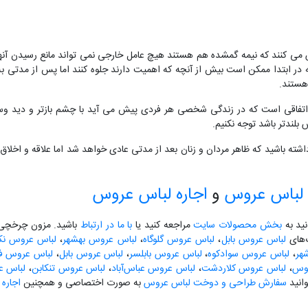
می کنند که نیمه گمشده هم هستند هیچ عامل خارجی نمی تواند مانع رسیدن آنها
ابتدا ممکن است بیش از آنچه که اهمیت دارند جلوه کنند اما پس از مدتی به م
هستند.
 اتفاقی است که در زندگی شخصی هر فردی پیش می آید با چشم بازتر و دید وسیع
بلندتر باشد توجه نکنیم.
شته باشید که ظاهر مردان و زنان بعد از مدتی عادی خواهد شد اما علاقه و اخلاق
لباس عروس
و
اجاره لباس عروس
نید به
بخش محصولات سایت
مراجعه کنید یا
با ما در ارتباط
باشید. مزون چرخچی آ
گ‌های
لباس عروس بابل
،
لباس عروس گلوگاه
،
لباس عروس بهشهر
،
لباس عروس نکا
هر
،
لباس عروس سوادکوه
،
لباس عروس بابلسر
،
لباس عروس بابل
،
لباس عروس فری
لوس
،
لباس عروس کلاردشت
،
لباس عروس عباس‌آباد
،
لباس عروس تنکابن
،
لباس ع
انید
سفارش طراحی و دوخت لباس عروس
به صورت اختصاصی و همچنین
اجاره