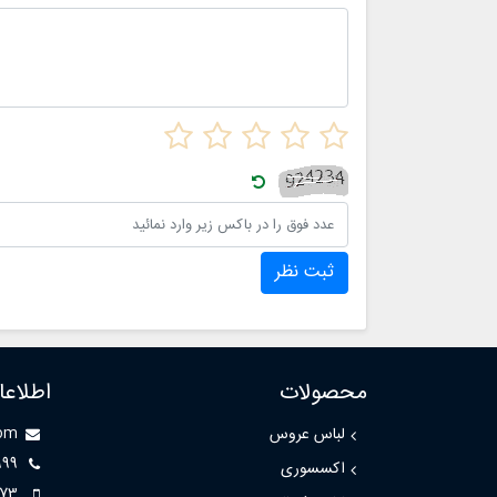
باقی م
چگونه 
توانند
نگهداری
ثبت نظر
محصولات
اطلاع
لباس عروس
com
999
اکسسوری
73