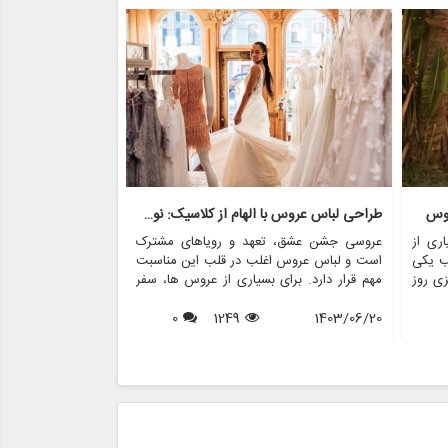
روس
طراحی لباس عروس با الهام از کلاسیک: نوستالژی با مدرنیته روبرو می شود
ری از
عروسی جشن عشق، تعهد و رویاهای مشترک
عروسی یکی از عزی
ب یکی
است و لباس عروس اغلب در قلب این مناسبت
است که غرق در عش
زی روز
مهم قرار دارد. برای بسیاری از عروس ها، سفر
در میان بسیاری از
ی های
برای یافتن لباس مجلسی عالی پر از هیجان و
خاص می کند، لباس
 روند
1403/06/20
1249
0
انتظار است. در سال های اخیر، محبوبیت لباس
1403/06/17
قدرتمند از تعهد
س های
های عروسی با الهام از قدیمی ها افزایش یافته
تاریخچه سنت های 
اس های
است و ترکیبی منحصر به فرد از نوستالژی و
فرهنگ هایی که از
ه خود
مدرنیته را ارائه می دهد. این مقاله جذابیت
متنوع است و ارزش
مخاطب
طراحی لباس عروس با الهام از کلاسیک را
رسوم منطقه ای و
 برای
بررسی می کند، این که چگونه ماهیت دوران
منعکس می کند. در 
ر لباس
گذشته را در کنار عناصر معاصر به تصویر می
شگفت انگیز سنت ها