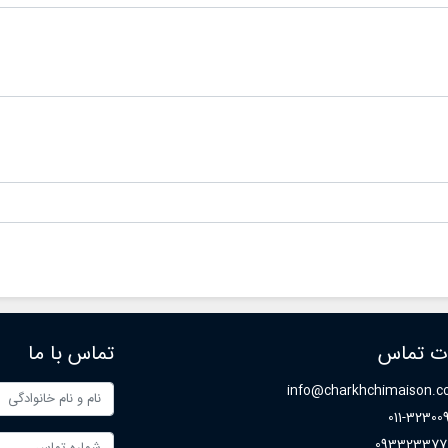
ی ماند. همچنین نشان خواهیم داد که
های عروسی افراد مشهور بر مد عر
فروشگاه هایی مانند مزون چرخچی می
پردازد و بررسی می کند که چگونه این
 به عروس ها در همه چیز از اجاره تا
های پر زرق و برق الهام بخش روندها، 
 کمک کنند.
ها و حتی خدمات ارائه شده توسط فر
هایی مانند مزون چرخچی هستند.
ات تماس
تماس با ما
info@charkhchimaison.
011-32300
093323377