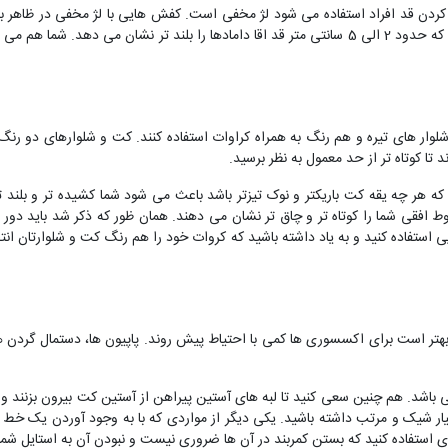
 کردن قد افراد استفاده می شود لژ مخفی است. کفش هایی با لژ مخفی در ظاهر ب
بلکه در داخل آن ها زیر پاشنه پا یک لژ پنهان وجود دارد که حدود 2 الی 5 سانتی متر قد اقا دامادها را ب
 شلوار های تیره و هم رنگ به همراه کراوات استفاده کنند. کت و شلوارهای دو 
ا کوتاه تر از حد معمول به نظر برسید.
 که هر چه یقه کت باریکتر و نوک تیزتر باشد باعث می شود شما کشیده تر و بلند تر 
وط افقی شما را کوتاه تر و چاق تر نشان می دهند. همان ظور که ذکر شد باید د
ستفاده کنید و به یاد داشته باشید که کروات خود را هم رنگ کت و شلوارتان انتخا
 بهتر است برای اکسسوری ها کمی با احتیاط پیش روند. پاپیون ها، دستمال گردن ها
 باشد. هم چنین سعی کنید تا لبه های آستین پیراهن از آستین کت بیرون بزنند و 
یار شیک و مرتب داشته باشید. یکی دیگر از مواردی که با به وجود آوردن یک خط ا
 استفاده کنید که بستن کمربند در آن ها ضروری نیست و نبودن آن به استایل شما