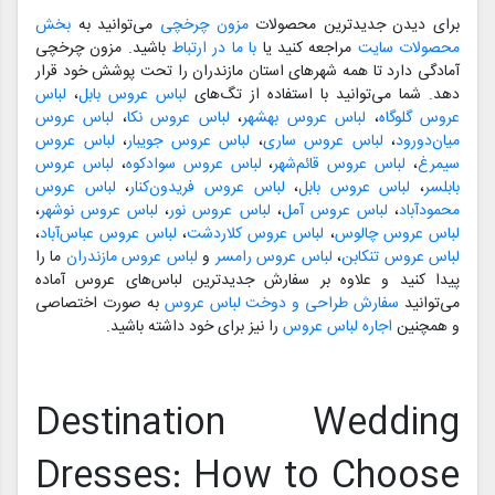
برای دیدن جدیدترین محصولات
مزون چرخچی
می‌توانید به
بخش
محصولات سایت
مراجعه کنید یا
با ما در ارتباط
باشید. مزون چرخچی
آمادگی دارد تا همه شهرهای استان مازندران را تحت پوشش خود قرار
دهد. شما می‌توانید با استفاده از تگ‌های
لباس عروس بابل
،
لباس
عروس گلوگاه
،
لباس عروس بهشهر
،
لباس عروس نکا
،
لباس عروس
میان‌دورود
،
لباس عروس ساری
،
لباس عروس جویبار
،
لباس عروس
سیمرغ
،
لباس عروس قائم‌شهر
،
لباس عروس سوادکوه
،
لباس عروس
بابلسر
،
لباس عروس بابل
،
لباس عروس فریدون‌کنار
،
لباس عروس
محمودآباد
،
لباس عروس آمل
،
لباس عروس نور
،
لباس عروس نوشهر
،
لباس عروس چالوس
،
لباس عروس کلاردشت
،
لباس عروس عباس‌آباد
،
لباس عروس تنکابن
،
لباس عروس رامسر
و
لباس عروس مازندران
ما را
پیدا کنید و علاوه بر سفارش جدیدترین لباس‌های عروس آماده
می‌توانید
سفارش طراحی و دوخت لباس عروس
به صورت اختصاصی
و همچنین
اجاره لباس عروس
را نیز برای خود داشته باشید.
Destination Wedding
Dresses: How to Choose