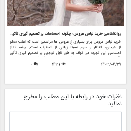
روانشناسی خرید لباس عروس: چگونه احساسات بر تصمیم گیری تأثیر می گذارد
ر
خرید لباس عروس برای بسیاری از عروس ها مراسمی است که اغلب مملو
ل
از هیجان، انتظار و سهم نسبتاً زیادی از اضطراب است. چشم انداز
ع
احساسی این تجربه می تواند به طور قابل توجهی بر تصمیم گیری تأثیر
ب
بگذارد و منجر به انتخاب هایی شود که نه تنها سبک شخصی بلکه عوامل
چ
1403/06/29
1431
0
روانی عمیق تری را نیز منعکس می کند. در این مقاله، روانشناسی خرید
6
د
لباس عروس، چگونگی شکل دهی احساسات به تصمیمات و نقش
ح
فروشگاه هایی مانند مزون چرخچی در این فرآیند پیچیده را بررسی
و
خواهیم کرد.
ا
م
ن
نظرات خود در رابطه با این مطلب را مطرح
نمائید