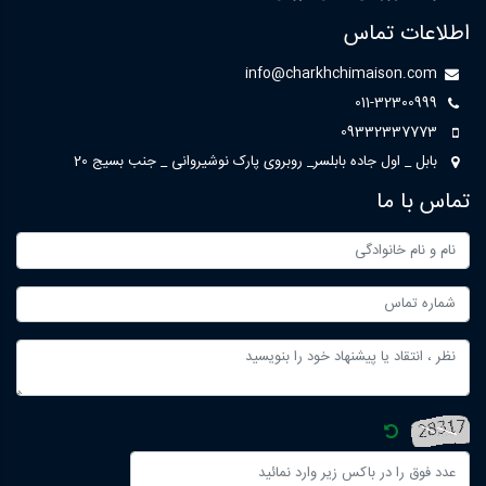
اطلاعات تماس
info@charkhchimaison.com
011-32300999
09332337773
بابل _ اول جاده بابلسر_ روبروی پارک نوشیروانی _ جنب بسیج 20
تماس با ما