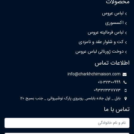
محصولات
لباس عروس
اکسسوری
لباس فرمالیته عروس
کت و شلوار عقد و نامزدی
دوخت ژورنالی لباس عروس
اطلاعات تماس
info@charkhchimaison.com
011-32300999
09332337773
بابل _ اول جاده بابلسر_ روبروی پارک نوشیروانی _ جنب بسیج 20
تماس با ما