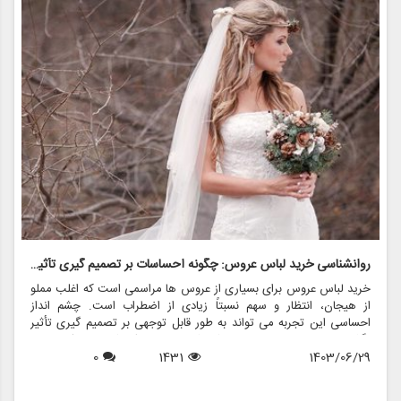
روانشناسی خرید لباس عروس: چگونه احساسات بر تصمیم گیری تأثیر می گذارد
ر
خرید لباس عروس برای بسیاری از عروس ها مراسمی است که اغلب مملو
ل
از هیجان، انتظار و سهم نسبتاً زیادی از اضطراب است. چشم انداز
ع
احساسی این تجربه می تواند به طور قابل توجهی بر تصمیم گیری تأثیر
ب
بگذارد و منجر به انتخاب هایی شود که نه تنها سبک شخصی بلکه عوامل
چ
1403/06/29
1431
0
روانی عمیق تری را نیز منعکس می کند. در این مقاله، روانشناسی خرید
6
د
لباس عروس، چگونگی شکل دهی احساسات به تصمیمات و نقش
ح
فروشگاه هایی مانند مزون چرخچی در این فرآیند پیچیده را بررسی
و