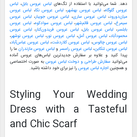
دهد. شما می‌توانید با استفاده از تگ‌های
لباس عروس بابل
،
لباس
عروس گلوگاه
،
لباس عروس بهشهر
،
لباس عروس نکا
،
لباس عروس
میان‌دورود
،
لباس عروس ساری
،
لباس عروس جویبار
،
لباس عروس
سیمرغ
،
لباس عروس قائم‌شهر
،
لباس عروس سوادکوه
،
لباس عروس
بابلسر
،
لباس عروس بابل
،
لباس عروس فریدون‌کنار
،
لباس عروس
محمودآباد
،
لباس عروس آمل
،
لباس عروس نور
،
لباس عروس نوشهر
،
لباس عروس چالوس
،
لباس عروس کلاردشت
،
لباس عروس عباس‌آباد
،
لباس عروس تنکابن
،
لباس عروس رامسر
و
لباس عروس مازندران
ما را
پیدا کنید و علاوه بر سفارش جدیدترین لباس‌های عروس آماده
می‌توانید
سفارش طراحی و دوخت لباس عروس
به صورت اختصاصی
و همچنین
اجاره لباس عروس
را نیز برای خود داشته باشید.
Styling Your Wedding
Dress with a Tasteful
and Chic Scarf