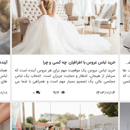
بازگشت لباس مجلسی: چرا این سبک کلاسیک در حال بازگشت است
خرید لباس عروس با اطرافیان: چه کسی و چرا
آینده
ک ها
خرید لباس عروس یک موقعیت مهم برای هر عروس آینده است که
همان
ک که
سرشار از هیجان، انتظار و حمایت عزیزان است. انتخاب یک لباس
لباس
جلسی
مجلسی عالی یک تصمیم بسیار مهم است و همراهی با شما می
های م
تواند این تجربه را خاص تر کند.
هستند
1/01
0
926
1403/01/04