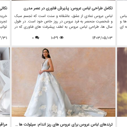
تکامل طراحی لباس عروس: پذیرش فناوری در عصر مدرن
باس
لباس عروس نمادی از عشق، عاشقانه و سنت است که تجسم سبک
خرید 
ها و
و شخصیت منحصر به فرد عروس در روز خاص خود است. در طول
تجربه
ه ای
سال ها، طراحی لباس عروس به لطف پیشرفت های فناوری که در
توان
وزی،
نحوه ایجاد، طراحی و شخصی سازی لباس ها متحول شده است،
لباس
این
1403/05/03
1069
0
به طور قابل توجهی تکامل یافته است. در این مقاله، نقش
4/31
شاهزا
س می
تکنولوژی در طراحی لباس عروس مدرن را بررسی خواهیم کرد، با
زیاد،
شرو
تمرکز بر این که مزون چرخچی، یک فروشگاه پیشرو عروس، چگونه
باشد.
عروس
از تکنولوژی استفاده می کند تا تجربه ای یکپارچه و نوآورانه را برای
نکات 
عروس هایی که به دنبال لباس رویایی خود هستند، ارائه دهد.
تمرکز
می د
ترندهای لباس عروس برای عروس های ریز اندام: سیلوئت ها و استایل های جذاب