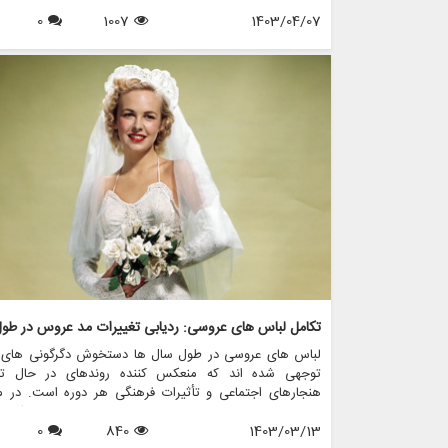
است. اجاره لباس عروس می تواند جایگزینی مقرون به صرفه 
1403/04/07
1007
0
خرید یک لباس مجلسی باشد و به عروس ها اجازه می دهد
لباس های طراحی شده را بدون قیمت گزاف بپوشند. با این 
قبل از شروع سفر برای قرض گرفتن یک لباس مجلسی برای 
خاص خود، ضروری است که آداب و دستورالعمل های مربوط
اجاره لباس عروس را درک کنید. در این راهنمای جامع، 
چیزهایی را که باید در مورد آداب کرایه لباس عروس بدانید و 
انجام این فرآیند با ظرافت و اطمینان، بررسی خواهیم کرد.
لباس های عروسی در طول سال ها دستخوش دگرگونی های ق
توجهی شده اند که منعکس کننده روندهای در حال تغی
هنجارهای اجتماعی و تأثیرات فرهنگی هر دوره است. در م
چرخچی بابل، عروس های مازندرانی می توانند از نزدیک ش
1403/03/13
840
0
تحول مد لباس عروس با طیف وسیعی از خدمات متناسب