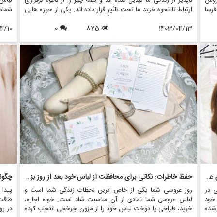
عروس
ناپذیر از زندگی ما تبدیل شده اند و همه چیز را از نحوه برقراری
لباس
فرسا
ارتباط تا نحوه خرید ما تحت تاثیر قرار داده اند. یکی از حوزه هایی
شماس
ست.
که رسانه های اجتماعی در آن تأثیر قابل توجهی داشته است، در
عروس
 مد،
1403/04/13
875
0
دنیای ترندهای لباس عروس است. با پلتفرم هایی مانند اینستاگرام،
4/10
شخصی 
است.
پینترست و تیک تاک، عروس های آینده اکنون به انبوهی از الهام
کند د
لباس
بخش ها دسترسی دارند و به نحوه انتخاب لباس رویایی خود برای
ای جس
خچی
روز بزرگ شکل می دهند.
لباس 
لباس
لیه
ر هر
آداب اجاره لباس عروس: آنچه باید قبل از قرض گرفتن لباس عروس بدانید
حفظ خاطرات: نکاتی برای محافظت از لباس خود بعد از روز بزرگ
چگون
 در
روز عروسی شما یکی از خاص ترین لحظات زندگی شما است و
پیدا
 خود
لباس عروسی شما نمادی از آن مناسبت شاد است. خواه اجاره،
طاقت
شده
خرید، طراحی یا دوخت لباس خود را از مزون چرخچی انتخاب کرده
در رو