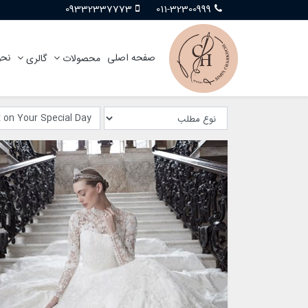
09332337773
011-32300999
صفحه اصلی
نحو
محصولات
گالری