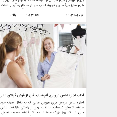
ریزی عروسی برای هر عروس آینده است. با این حال، برای 
های سایز بزرگ، این تجربه اغلب می تواند دلهره آور و طاقت 
باشد، زیرا در صنعت مد لباس عروس گنجانده نشده ا
1403/04/16
1063
0
خوشبختانه، با افزایش مثبت بودن بدن و تقاضا برای تنوع در
تغییر مثبتی به سمت فراگیری در مد لباس عروس ایجاد شده 
یکی از این برندها که در ارائه طیف متنوعی از گزینه های 
عروس برای عروس های سایز بزرگ پیشتاز است مزون چر
است. این فروشگاه با ارائه خدمات اجاره لباس عروس، فروش 
عروس، طراحی و دوخت لباس عروس، لوازم جانبی عروس و ک
اقلام مربوط به عروس، آن را به مقصدی یکجا برای عروس د
سایز تبدیل کرده است.
اجاره لباس عروس برای عروس هایی که به دنبال صرفه جویی
هزینه، کاهش ضایعات، یا لذت بردن از راحتی بازگشت لباس
پس از یک روز بزرگ هستند، به یک گزینه محبوب تبدیل 