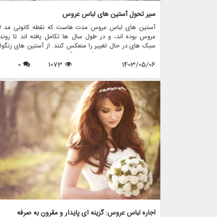
سیر تحول آستین های لباس عروس
آستین های لباس عروس مدت هاست که نقطه کانونی مد ل
عروس بوده اند، و در طول سال ها تکامل یافته اند تا روند
سبک های در حال تغییر را منعکس کنند. از آستین های زنگول
رمانتیک دوران ویکتوریا گرفته تا آستین های زیبای اسقف امر
1403/05/06
1073
0
هر طرحی جذابیت و شخصیت منحصر به فرد خود را دارد. در 
مقاله، به بررسی تحولات شگفت انگیز آستین های لباس عرو
پردازیم و بررسی می کنیم که مزون چرخچی، یک فروشگاه پی
عروس، چگونه این عناصر جاودانه را در مجموعه نفیس لباس 
خود گنجانده است.
اجاره لباس عروس: گزینه ای پایدار و مقرون به صرفه