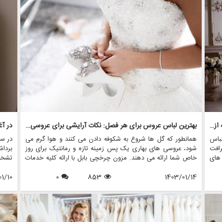
سبک عروسی سلبریتی ها: لباس های نمادین و روندهایی که از آنها الهام گرفته اند
بهترین لباس عروس برای هر فصل: نکات آرایشی برای عروسی در تمام طول سال
در آغ
لباس
همانطور که گل ها شروع به شکوفه دادن می کنند و هوا گرم می
در سا
رافت
شود، عروسی های بهاری یک پس زمینه تازه و رمانتیک برای روز
برداش
 های
خاص شما ارائه می دهند. مزون چرخچی بابل با ارائه کلیه خدمات
تشخی
برای شهرهای ساری، رامسر و چالوس دارای مجموعه ای خیره کننده
یافته
1403/01/14
853
از لباس عروس های مناسب فصل می باشد.
0
1/10