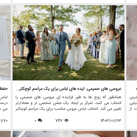
عروس طراحی شده اند.
عروسی های صمیمی: ایده های لباس برای یک مراسم کوچکتر و شخصی تر
ترین
همانطور که زوج ها به طور فزاینده ای عروسی های صمیمی را
لباس
یابی
انتخاب می کنند، تمرکز بر ایجاد یک جشن شخصی تر و معنادارتر
درست 
 از
تغییر می کند. انتخاب لباس عروس مناسب برای یک مراسم کوچکتر
می ما
می تواند صمیمیت و منحصر به فرد بودن مراسم را افزایش دهد.
لباس
1403/01/23
742
0
1/20
نگهدا