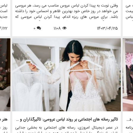
 می
وقتی نوبت به پیدا کردن لباس عروس مناسب می رسد، هر عروسی
لباس
یمت
می خواهد در روز خاص خود بهترین ظاهر و احساس خود را داشته
است ک
لباس
باشد. برای عروس های ریزه اندام، پیدا کردن لباس عروسی که
جدید
آوری
چارچوب آنها را برجسته کند و سبک منحصر به فرد آنها را به نمایش
بوتیک
 می
1403/04/25
1108
0
بگذارد، می تواند کمی چالش برانگیز باشد. با این حال، با دانش و
4/22
میراث
نبال
راهنمایی صحیح، عروس های ریزه اندام می توانند لباس عروس
طول ع
مناسبی را بیابند که مکمل قد آنها باشد و در روز بزرگ خود احساس
یک شاهزاده خانم را به آنها بدهد.
خرید لباس عروس برای عروس های سایز بزرگ: فراگیر بودن در لباس عروس
تأثیر رسانه های اجتماعی بر روند لباس عروسی: تأثیرگذاران و الهام بخشان
نامه
در عصر دیجیتال امروزی، رسانه های اجتماعی به بخشی جدایی
روز 