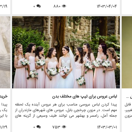
برای
باشید، این لباس دارای ارزش احساسی و خاطراتی است که برای
 تا
1403/04/04
880
0
سال های آینده دوست دارید آن ها را گرامی بدارید. برای اطمینان
3/19
حال،
از اینکه لباس شما در شرایط بکر باقی می ماند و می تواند به عنوان
روز
یک میراث ارزشمند به ارث برسد، ضروری است که پس از پایان
 به
جشن ها از آن مراقبت کنید. در این مقاله، چند نکته تخصصی برای
همه
محافظت از لباس خود بعد از روز بزرگ را بررسی خواهیم کرد.
نحوه
تکامل لباس های عروسی: ردیابی تغییرات مد عروس در طول دهه ها
لباس عروس برای تیپ های مختلف بدن
ابل
پیدا کردن لباس عروسی مناسب برای هر عروس آینده یک لحظه
پیدا
یر،
مهم است. در مزون چرخچی بابل، عروس های شهرهای مازندران از
یک رو
زون
جمله آمل، رامسر و بهشهر می توانند طیف وسیعی از گزینه های
با ای
اهد
خیره کننده متناسب با تیپ های مختلف بدن را بررسی کنند. بیایید
توانی
 با
1403/03/01
753
0
به دنیای لباس های عروسی بپردازیم که برای تملق و زیبایی هر
1/29
خود آ